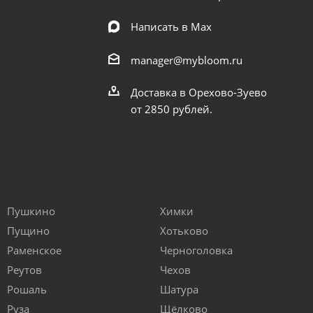
Написать в Мах
manager@mybloom.ru
Доставка в Орехово-Зуево
от 2850 рублей.
Пушкино
Химки
Пущино
Хотьково
Раменское
Черноголовка
Реутов
Чехов
Рошаль
Шатура
Руза
Щёлково