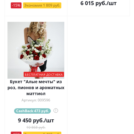
6 015
руб.
/шт
-15%
Экономия 1 809 руб.
БЕСПЛАТНАЯ ДОСТАВКА
Букет "Алые мечты" из
роз, пионов и ароматных
маттиол
Артикул: 009596
CashBack 473 руб.
?
9 450
руб.
/шт
10 868 руб.