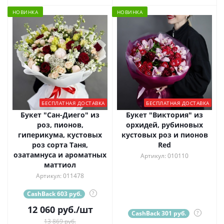
НОВИНКА
НОВИНКА
БЕСПЛАТНАЯ ДОСТАВКА
БЕСПЛАТНАЯ ДОСТАВКА
Букет "Сан-Диего" из
Букет "Виктория" из
роз, пионов,
орхидей, рубиновых
гиперикума, кустовых
кустовых роз и пионов
роз сорта Таня,
Red
озатамнуса и ароматных
Артикул: 010110
маттиол
Артикул: 011478
CashBack 603 руб.
?
12 060
руб.
/шт
CashBack 301 руб.
?
13 869 руб.