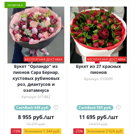
НОВИНКА
БЕСПЛАТНАЯ ДОСТАВКА
БЕСПЛАТНАЯ ДОСТАВКА
Букет "Орландо" из
Букет из 27 красных
пионов Сара Бернар,
пионов
кустовых рубиновых
Артикул: 010099
роз, диантусов и
озатамнуса
Артикул: 011482
CashBack 448 руб.
?
CashBack 585 руб.
?
8 955
руб.
/шт
11 695
руб.
/шт
10 299 руб.
14 619 руб.
-15%
Экономия 1 344 руб.
-25%
Экономия 2 924 руб.