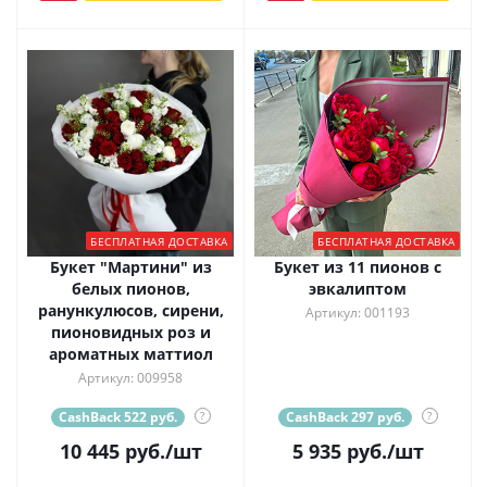
БЕСПЛАТНАЯ ДОСТАВКА
БЕСПЛАТНАЯ ДОСТАВКА
Букет "Мартини" из
Букет из 11 пионов с
белых пионов,
эвкалиптом
ранункулюсов, сирени,
Артикул: 001193
пионовидных роз и
ароматных маттиол
Артикул: 009958
CashBack 522 руб.
?
CashBack 297 руб.
?
10 445
руб.
/шт
5 935
руб.
/шт