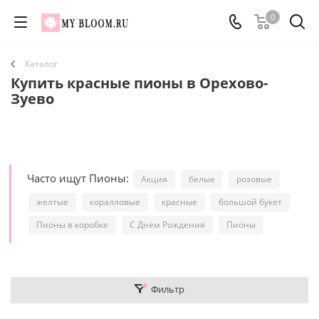
0
Каталог
Купить красные пионы в Орехово-
Зуево
Часто ищут Пионы:
Акция
белые
розовые
желтые
коралловые
красные
большой букет
Пионы в коробке
С Днем Рождения
Пионы
Фильтр