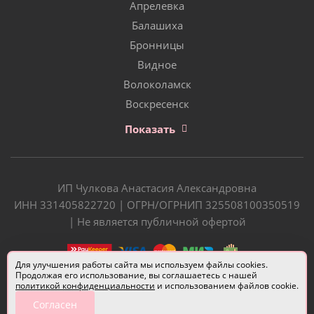
Апрелевка
Балашиха
Бронницы
Видное
Волоколамск
Воскресенск
Показать
ИП Чулкова Анастасия Александровна
ИНН 331405822720 | ОГРН/ОГРНИП 325508100350519
| Не является публичной офертой
Для улучшения работы сайта мы используем файлы cookies.
Продолжая его использование, вы соглашаетесь с нашей
политикой конфиденциальности
и использованием файлов cookie.
Согласен
Разработчик сайта —
Евгений Донич