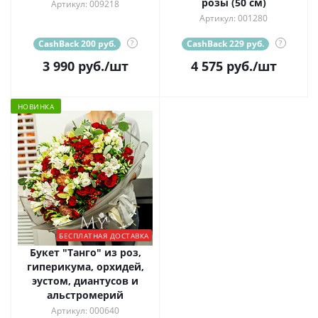
розы (50 см)
Артикул: 009218
Артикул: 001280
CashBack 200 руб.
?
CashBack 229 руб.
?
3 990
руб.
/шт
4 575
руб.
/шт
НОВИНКА
БЕСПЛАТНАЯ ДОСТАВКА
Букет "Танго" из роз,
гиперикума, орхидей,
эустом, диантусов и
альстромерий
Артикул: 000640