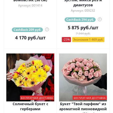
диантусов
Артикул: 001414
Артикул: 009232
CashBack 294 руб.
?
5 875
руб.
/шт
CashBack 209 руб.
?
7 344 руб.
4 170
руб.
/шт
-25%
Экономия 1 469 руб.
БЕСПЛАТНАЯ ДОСТАВКА
БЕСПЛАТНАЯ ДОСТАВКА
Солнечный букет с
Букет "Твой парфюм" из
герберами
ароматной пионовидной