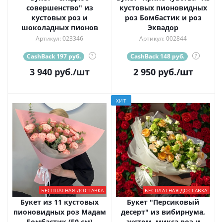
совершенство" из
кустовых пионовидных
кустовых роз и
роз Бомбастик и роз
шоколадных пионов
Эквадор
Артикул: 023346
Артикул: 002844
CashBack 197 руб.
?
CashBack 148 руб.
?
3 940
руб.
/шт
2 950
руб.
/шт
ХИТ
БЕСПЛАТНАЯ ДОСТАВКА
БЕСПЛАТНАЯ ДОСТАВКА
Букет из 11 кустовых
Букет "Персиковый
пионовидных роз Мадам
десерт" из вибирнума,
Бомбастик (50 см)
эустом, микса роз и