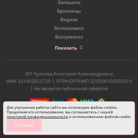
Балашиха
Бронницы
Видное
Волоколамск
Воскресенск
Показать
ИП Чулкова Анастасия Александровна
ИНН 331405822720 | ОГРН/ОГРНИП 325508100350519
| Не является публичной офертой
Для улучшения работы сайта мы используем файлы cookies.
Продолжая его использование, вы соглашаетесь с нашей
политикой конфиденциальности
и использованием файлов cookie.
Согласен
Разработчик сайта —
Евгений Донич