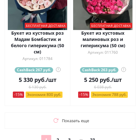
БЕСПЛАТНАЯ ДОСТАВКА
БЕСПЛАТНАЯ ДОСТАВКА
Букет из кустовых роз
Букет из кустовых
Мадам Бомбастик и
малиновых роз и
белого гиперикума (50
гиперикума (50 см)
см)
Артикул: 011760
Артикул: 011784
CashBack 267 руб.
?
CashBack 263 руб.
?
5 330
руб.
/шт
5 250
руб.
/шт
6 130 руб.
6 038 руб.
-15%
Экономия 800 руб.
-15%
Экономия 788 руб.
Показать еще
1
2
3
23