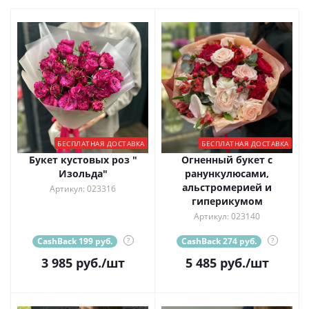
БЕСПЛАТНАЯ ДОСТАВКА
БЕСПЛАТНАЯ ДОСТАВКА
Букет кустовых роз "
Огненный букет с
Изольда"
ранункулюсами,
альстромерией и
Артикул: 023316
гиперикумом
Артикул: 023140
CashBack 199 руб.
?
CashBack 274 руб.
?
3 985
руб.
/шт
5 485
руб.
/шт