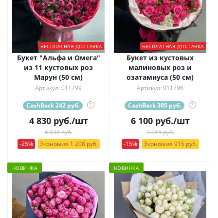
БЕСПЛАТНАЯ ДОСТАВКА
БЕСПЛАТНАЯ ДОСТАВКА
Букет "Альфа и Омега"
Букет из кустовых
из 11 кустовых роз
малиновых роз и
Марун (50 см)
озатамнуса (50 см)
Артикул: 011799
Артикул: 011796
CashBack 242 руб.
?
CashBack 305 руб.
?
4 830
руб.
/шт
6 100
руб.
/шт
6 038 руб.
7 015 руб.
-25%
Экономия 1 208 руб.
-15%
Экономия 915 руб.
НОВИНКА
НОВИНКА