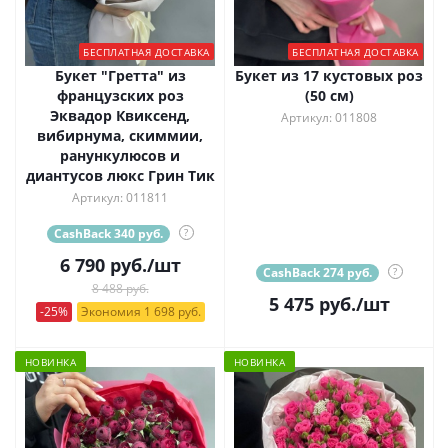
БЕСПЛАТНАЯ ДОСТАВКА
БЕСПЛАТНАЯ ДОСТАВКА
Букет "Гретта" из
Букет из 17 кустовых роз
французских роз
(50 см)
Эквадор Квиксенд,
Артикул: 011808
вибирнума, скиммии,
ранункулюсов и
диантусов люкс Грин Тик
Артикул: 011811
CashBack 340 руб.
?
6 790
руб.
/шт
CashBack 274 руб.
?
8 488 руб.
5 475
руб.
/шт
-25%
Экономия 1 698 руб.
НОВИНКА
НОВИНКА