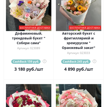
БЕСПЛАТНАЯ ДОСТАВКА
БЕСПЛАТНАЯ ДОСТАВКА
Дофаминовый,
Авторский букет с
трендовый букет "
фритиллярией и
Собери сама"
эремурусом "
Оранжевый закат"
Артикул: 023089
Артикул: 023033
CashBack 159 руб.
?
CashBack 245 руб.
?
3 180
руб.
/шт
4 890
руб.
/шт