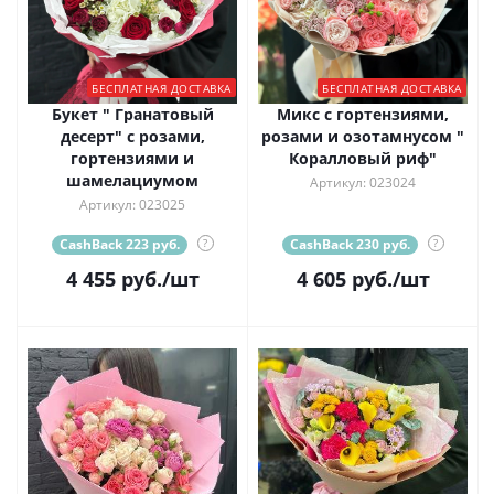
БЕСПЛАТНАЯ ДОСТАВКА
БЕСПЛАТНАЯ ДОСТАВКА
Букет " Гранатовый
Микс с гортензиями,
десерт" с розами,
розами и озотамнусом "
гортензиями и
Коралловый риф"
шамелациумом
Артикул: 023024
Артикул: 023025
CashBack 223 руб.
?
CashBack 230 руб.
?
4 455
руб.
/шт
4 605
руб.
/шт