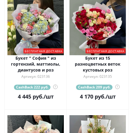
БЕСПЛАТНАЯ ДОСТАВКА
БЕСПЛАТНАЯ ДОСТАВКА
Букет " София " из
Букет из 15
гортензий, маттиолы,
разноцветных веток
диантусов и роз
кустовых роз
Артикул: 023136
Артикул: 023135
CashBack 222 руб.
?
CashBack 209 руб.
?
4 445
руб.
/шт
4 170
руб.
/шт