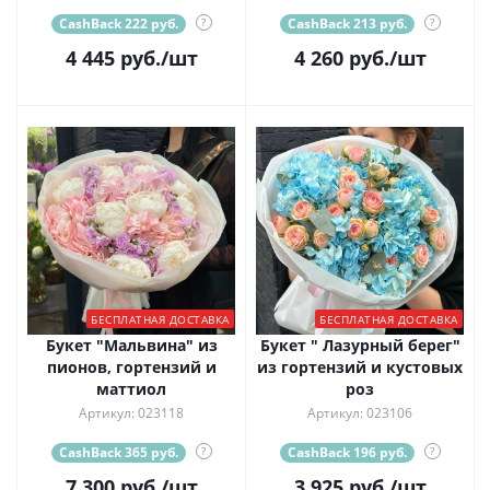
CashBack 222 руб.
?
CashBack 213 руб.
?
4 445
руб.
/шт
4 260
руб.
/шт
БЕСПЛАТНАЯ ДОСТАВКА
БЕСПЛАТНАЯ ДОСТАВКА
Букет "Мальвина" из
Букет " Лазурный берег"
пионов, гортензий и
из гортензий и кустовых
маттиол
роз
Артикул: 023118
Артикул: 023106
CashBack 365 руб.
?
CashBack 196 руб.
?
7 300
руб.
/шт
3 925
руб.
/шт