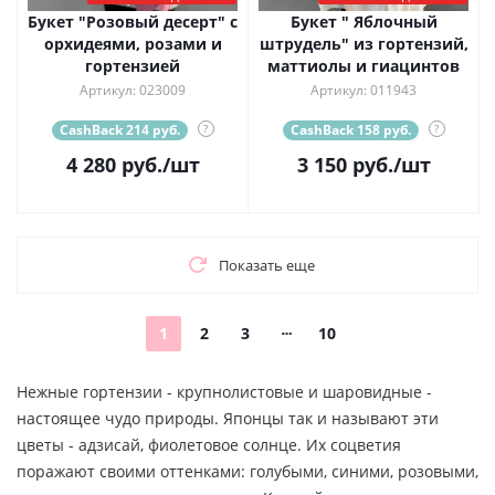
Букет "Розовый десерт" с
Букет " Яблочный
орхидеями, розами и
штрудель" из гортензий,
гортензией
маттиолы и гиацинтов
Артикул: 023009
Артикул: 011943
CashBack 214 руб.
?
CashBack 158 руб.
?
4 280
руб.
/шт
3 150
руб.
/шт
Показать еще
1
2
3
10
Нежные гортензии - крупнолистовые и шаровидные -
настоящее чудо природы. Японцы так и называют эти
цветы - адзисай, фиолетовое солнце. Их соцветия
поражают своими оттенками: голубыми, синими, розовыми,