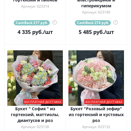
гиперикумом
Артикул: 023314
Артикул: 023140
CashBack 217 руб.
?
CashBack 274 руб.
?
4 335
руб.
/шт
5 485
руб.
/шт
БЕСПЛАТНАЯ ДОСТАВКА
БЕСПЛАТНАЯ ДОСТАВКА
Букет " София " из
Букет "Розовый зефир"
гортензий, маттиолы,
из гортензий и кустовых
диантусов и роз
роз
Артикул: 023136
Артикул: 023132