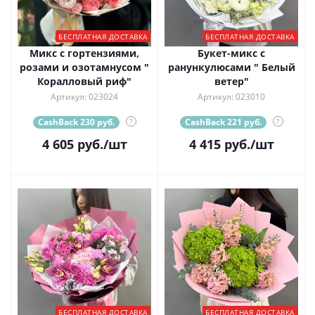
БЕСПЛАТНАЯ ДОСТАВКА
БЕСПЛАТНАЯ ДОСТАВКА
Микс с гортензиями,
Букет-микс с
розами и озотамнусом "
ранункулюсами " Белый
Коралловый риф"
ветер"
Артикул: 023024
Артикул: 023010
CashBack 230 руб.
?
CashBack 221 руб.
?
4 605
руб.
/шт
4 415
руб.
/шт
БЕСПЛАТНАЯ ДОСТАВКА
БЕСПЛАТНАЯ ДОСТАВКА