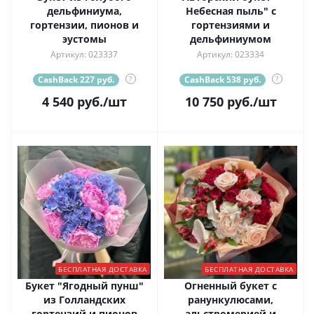
дельфиниума,
Небесная пыль" с
гортензии, пионов и
гортензиями и
эустомы
дельфиниумом
Артикул: 023337
Артикул: 023334
CashBack 227 руб.
?
CashBack 538 руб.
?
4 540
руб.
/шт
10 750
руб.
/шт
БЕСПЛАТНАЯ ДОСТАВКА
БЕСПЛАТНАЯ ДОСТАВКА
Букет "Ягодный пунш"
Огненный букет с
из Голландских
ранункулюсами,
гортензий и пионов
альстромерией и