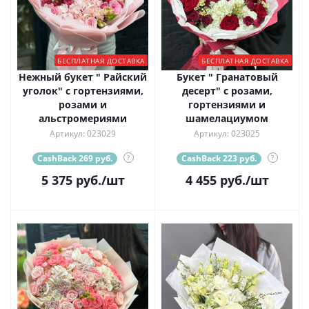
БЕСПЛАТНАЯ ДОСТАВКА
БЕСПЛАТНАЯ ДОСТАВКА
Нежный букет " Райский
Букет " Гранатовый
уголок" с гортензиями,
десерт" с розами,
розами и
гортензиями и
альстромериями
шамелациумом
Артикул: 023029
Артикул: 023025
CashBack 269 руб.
?
CashBack 223 руб.
?
5 375
руб.
/шт
4 455
руб.
/шт