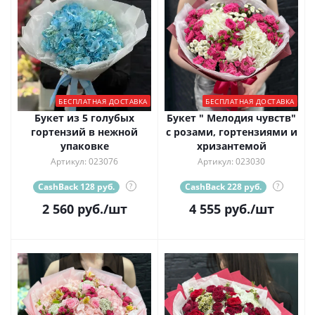
БЕСПЛАТНАЯ ДОСТАВКА
БЕСПЛАТНАЯ ДОСТАВКА
Букет из 5 голубых
Букет " Мелодия чувств"
гортензий в нежной
с розами, гортензиями и
упаковке
хризантемой
Артикул: 023076
Артикул: 023030
CashBack 128 руб.
?
CashBack 228 руб.
?
2 560
руб.
/шт
4 555
руб.
/шт