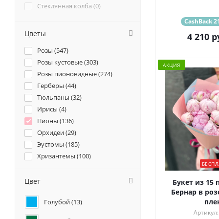
Стеклянная колба (
0
)
CashBack 21
Цветы
4 210
р
Розы (
547
)
Розы кустовые (
303
)
АКЦИЯ
Розы пионовидные (
274
)
Герберы (
44
)
Тюльпаны (
32
)
Ирисы (
4
)
Пионы (
136
)
Орхидеи (
29
)
Эустомы (
185
)
Хризантемы (
100
)
БЕСПЛ
Ромашки (
10
)
Ранункулюсы (
58
)
Цвет
Букет из 15 
Альстромерии (
51
)
Бернар в роз
пле
Голубой (
13
)
Гортензии (
122
)
Артикул:
Лилии (
26
)