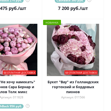
hBack 274 руб.
?
CashBack 360 руб.
?
 475
руб.
/шт
7 200
руб.
/шт
НОВИНКА
БЕСПЛАТНАЯ ДОСТАВКА
БЕСПЛАТНАЯ ДОСТАВКА
"Не хочу намекать"
Букет "Вау" из Голландских
онов Сара Бернар и
гортензий и бордовых
лов Толк микс
пионов
Артикул: 011828
Артикул: 011566
hBack 956 руб.
?