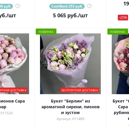
19
0 руб.
?
CashBack 253 руб.
?
уб.
/шт
5 065
руб.
/шт
-25%
НОВИНКА
НОВИНКА
АТНАЯ ДОСТАВКА
БЕСПЛАТНАЯ ДОСТАВКА
пионов Сара
Букет "Берлин" из
Букет 
нар
ароматной сирени, пионов
Сара
и эустом
рубино
 011520
Артикул: 011489