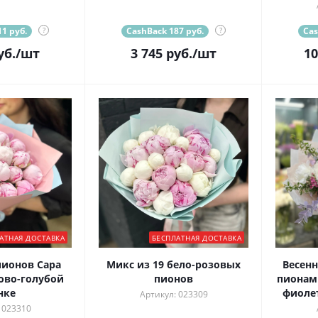
1 руб.
?
CashBack 187 руб.
?
Cas
уб.
/шт
3 745
руб.
/шт
10
АТНАЯ ДОСТАВКА
БЕСПЛАТНАЯ ДОСТАВКА
пионов Сара
Микс из 19 бело-розовых
Весенн
ово-голубой
пионов
пионам
нке
фиоле
Артикул: 023309
 023310