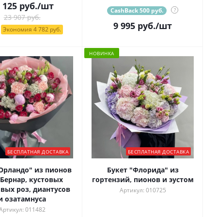
 125
руб.
/шт
CashBack 500 руб.
?
23 907 руб.
9 995
руб.
/шт
Экономия 4 782 руб.
НОВИНКА
БЕСПЛАТНАЯ ДОСТАВКА
БЕСПЛАТНАЯ ДОСТАВКА
"Орландо" из пионов
Букет "Флорида" из
 Бернар, кустовых
гортензий, пионов и эустом
вых роз, диантусов
Артикул: 010725
и озатамнуса
Артикул: 011482