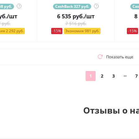
8 руб.
?
CashBack 327 руб.
?
Cas
уб.
/шт
6 535
руб.
/шт
8
 руб.
7 516 руб.
ия 2 292 руб.
-15%
Экономия 981 руб.
-15%
Показать еще
1
2
3
7
Отзывы о н