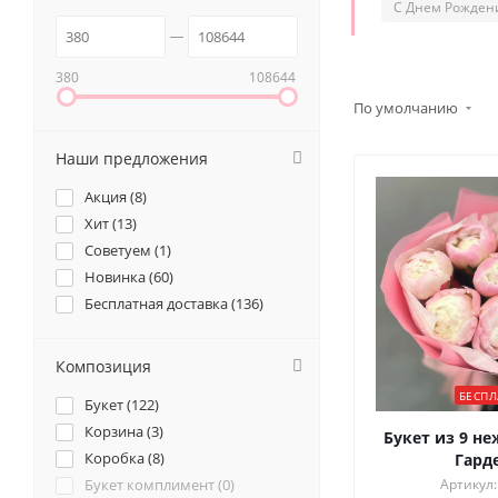
С Днем Рожден
380
108644
По умолчанию
Наши предложения
Акция (
8
)
Хит (
13
)
Советуем (
1
)
Новинка (
60
)
Бесплатная доставка (
136
)
Композиция
БЕСПЛ
Букет (
122
)
Корзина (
3
)
Букет из 9 н
Коробка (
8
)
Гард
Букет комплимент (
0
)
Артикул: