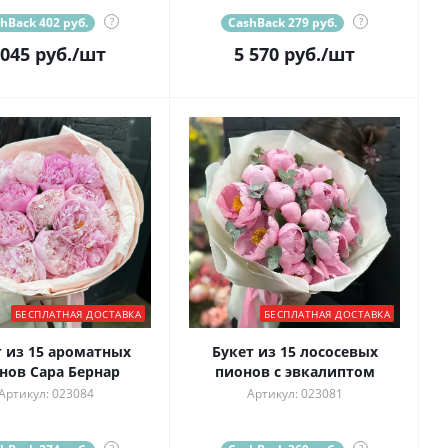
hBack 402 руб.
?
CashBack 279 руб.
?
 045
руб.
/шт
5 570
руб.
/шт
БЕСПЛАТНАЯ ДОСТАВКА
БЕСПЛАТНАЯ ДОСТАВКА
т из 15 ароматных
Букет из 15 лососевых
нов Сара Бернар
пионов с эвкалиптом
Артикул: 023084
Артикул: 023081