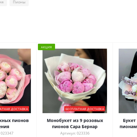
ия
Пионы
АКЦИЯ
АТНАЯ ДОСТАВКА
БЕСПЛАТНАЯ ДОСТАВКА
ежных пионов
Монобукет из 9 розовых
Букет 
ения
пионов Сара Бернар
пионам
 023347
Артикул: 023336