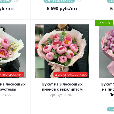
5 руб.
?
CashBack 335 руб.
?
Cas
уб.
/шт
6 690
руб.
/шт
5
НОВИНКА
АТНАЯ ДОСТАВКА
БЕСПЛАТНАЯ ДОСТАВКА
из лососевых
Букет из 9 лососевых
Букет 
 эустомы
пионов с эвкалиптом
из пи
Пи
 023079
Артикул: 023073
Cas