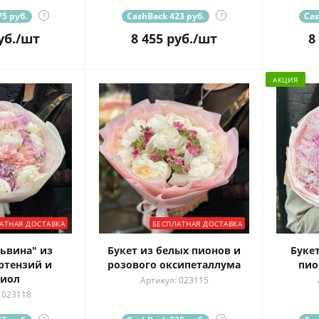
5 руб.
?
CashBack 423 руб.
?
Cas
уб.
/шт
8 455
руб.
/шт
8
АКЦИЯ
АТНАЯ ДОСТАВКА
БЕСПЛАТНАЯ ДОСТАВКА
ьвина" из
Букет из белых пионов и
Буке
ртензий и
розового оксипеталлума
пио
тиол
Артикул: 023115
 023118