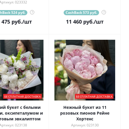
Артикул: 023332
hBack 524 руб.
?
CashBack 573 руб.
?
 475
руб.
/шт
11 460
руб.
/шт
БЕСПЛАТНАЯ ДОСТАВКА
БЕСПЛАТНАЯ ДОСТАВКА
ий букет с белыми
Нежный букет из 11
и, оксипеталумом и
розовых пионов Рейне
товым эвкалиптом
Хортенс
Артикул: 023138
Артикул: 023130