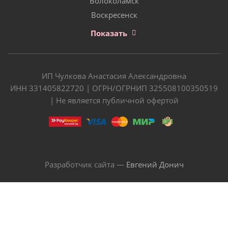
Волоколамск
Воскресенск
Показать
ИП Чулкова Анастасия Александровна
ИНН 331405822720 | ОГРН/ОГРНИП 325508100350519
| Не является публичной офертой
Разработчик сайта —
Евгений Донич