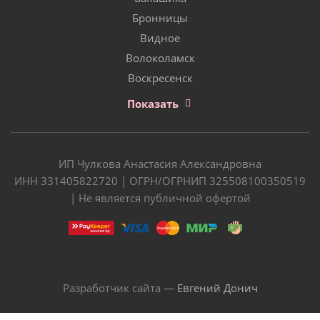
Бронницы
Видное
Волоколамск
Воскресенск
Показать
ИП Чулкова Анастасия Александровна
ИНН 331405822720 | ОГРН/ОГРНИП 325508100350519
| Не является публичной офертой
Разработчик сайта —
Евгений Донич