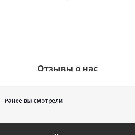
фольгированный
см)
см)
шар с гелием (45
см)
1 330
1 330
руб.
895
руб.
руб.
Отзывы о нас
Ранее вы смотрели