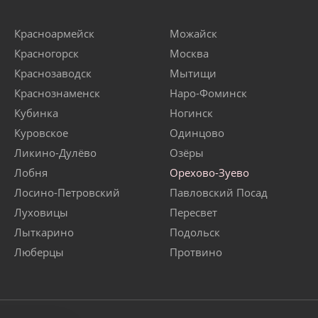
Красноармейск
Можайск
Красногорск
Москва
Краснозаводск
Мытищи
Краснознаменск
Наро-Фоминск
Кубинка
Ногинск
Куровское
Одинцово
Ликино-Дулёво
Озёры
Лобня
Орехово-Зуево
Лосино-Петровский
Павловский Посад
Луховицы
Пересвет
Лыткарино
Подольск
Люберцы
Протвино