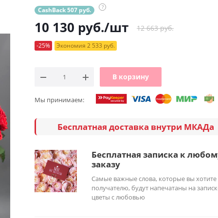
?
CashBack 507 руб.
10 130
руб.
/шт
12 663 руб.
-25%
Экономия 2 533 руб.
В корзину
Мы принимаем:
Бесплатная доставка внутри МКАДа
Бесплатная записка к любом
заказу
Самые важные слова, которые вы хотите
получателю, будут напечатаны на записк
цветы с любовью