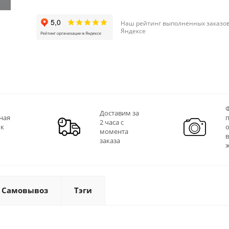
Наш рейтинг выполненных заказов
Яндексе
Ф
Доставим за
ная
2 часа с
 к
момента
заказа
Самовывоз
Тэги