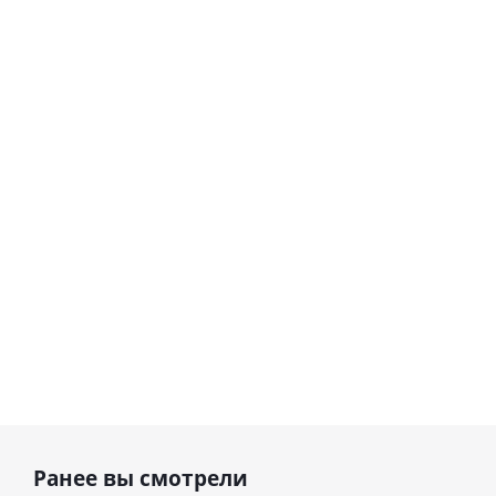
Шар
Шар
сердце I
гелиевый
love you
цифра 8
Сердце розовое
(45 см)
(40х102
фольгированный
см)
шар с гелием (45
см)
1 330
895
руб.
895
руб.
руб.
Ранее вы смотрели