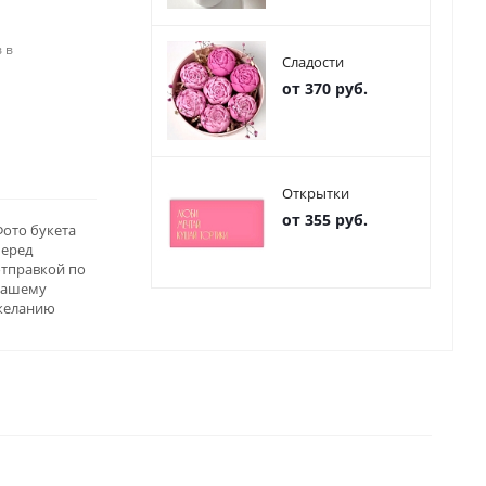
 в
Сладости
от 370 руб.
Открытки
от 355 руб.
ото букета
перед
отправкой по
вашему
желанию