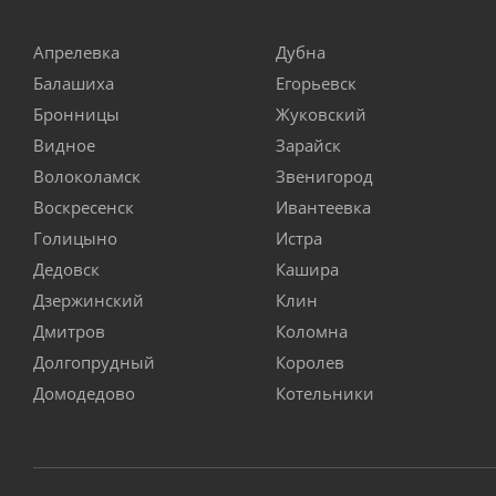
Апрелевка
Дубна
Балашиха
Егорьевск
Бронницы
Жуковский
Видное
Зарайск
Волоколамск
Звенигород
Воскресенск
Ивантеевка
Голицыно
Истра
Дедовск
Кашира
Дзержинский
Клин
Дмитров
Коломна
Долгопрудный
Королев
Домодедово
Котельники