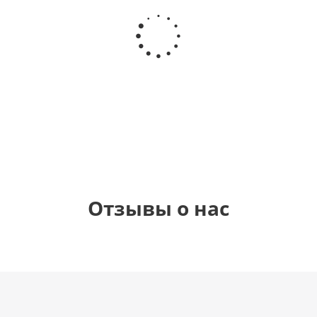
Шар
Шар
Шар
Шар
гелиевый
гелиевый
гелиевый
Звезда - С
цифра 4
цифра 3
цифра 1
днем
(40х102
(40х102
(40х102
рождения
см)
см)
см)
(45 см)
1 330
1 330
1 330
895
руб.
руб.
руб.
руб.
Отзывы о нас