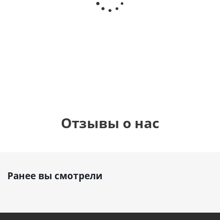
Сердце розовое
(40х102
(40х102
фольгированный
см)
см)
шар с гелием (45
см)
1 330
1 330
руб.
895
руб.
руб.
Отзывы о нас
Ранее вы смотрели