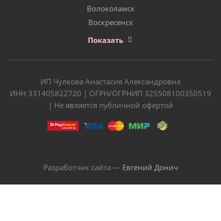
Волоколамск
Воскресенск
Показать
ИП Чулкова Анастасия Александровна
ИНН 331405822720 | ОГРН/ОГРНИП 325508100350519
| Не является публичной офертой
Разработчик сайта —
Евгений Донич