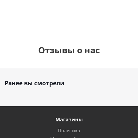
1 330
895
1
руб.
895
руб.
руб.
Отзывы о нас
Ранее вы смотрели
Магазины
Политика