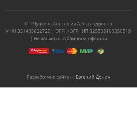
ИП Чулкова Анастасия Александровна
ИНН 331405822720 | ОГРН/ОГРНИП 325508100350519
| Не является публичной офертой
Разработчик сайта —
Евгений Донич