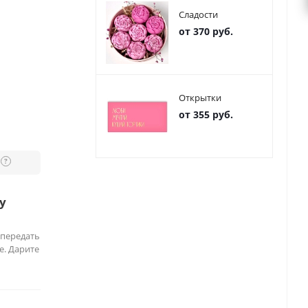
Сладости
от 370 руб.
Открытки
от 355 руб.
?
у
 передать
е. Дарите