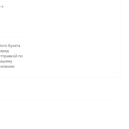
 в
ото букета
перед
отправкой по
вашему
желанию