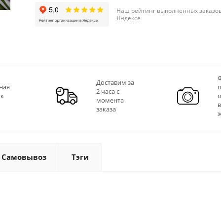
Наш рейтинг выполненных заказов
Яндексе
Ф
Доставим за
ная
2 часа с
 к
момента
заказа
Самовывоз
Тэги