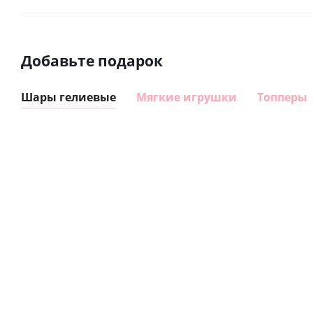
Добавьте подарок
Шары гелиевые
Мягкие игрушки
Топперы
Шар
Шар
гелиевый
гелиевый
цифра 8
цифра 4
Сердце розовое
(40х102
(40х102
фольгированный
см)
см)
шар с гелием (45
см)
1 330
1 330
руб.
895
руб.
руб.