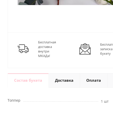
Бесплатная
Бесплат
доставка
записка
внутри
букету
МКАДа!
Состав букета
Доставка
Оплата
Топпер
1 шт