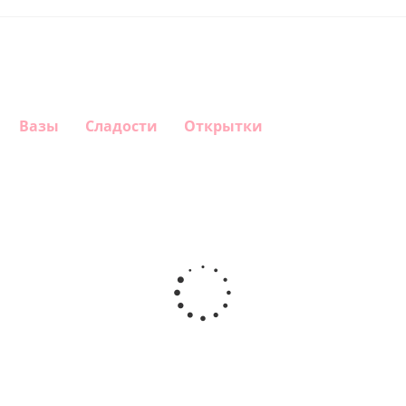
Вазы
Сладости
Открытки
Шар круг
Шар
Шар
Шар
Самая
сердце,
гелиевый
Звезда - С
самая
моя
цифра 1
днем
любовь
(40х102
рождения
см)
(45 см)
1 330
895
900
895
руб.
руб.
руб.
руб.