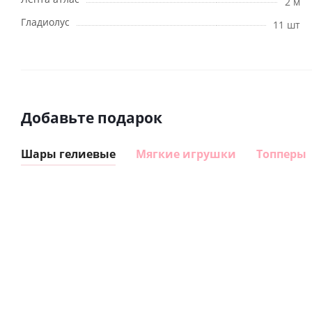
2 м
Гладиолус
11 шт
Добавьте подарок
Шары гелиевые
Мягкие игрушки
Топперы
Шар
Шар
сердце I
гелиевый
love you
цифра 8
Сердце розовое
(45 см)
(40х102
фольгированный
см)