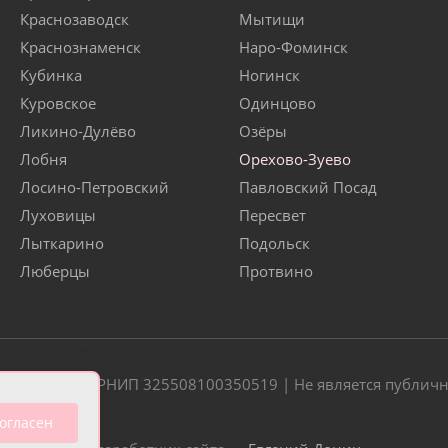
Краснозаводск
Мытищи
Краснознаменск
Наро-Фоминск
Кубинка
Ногинск
Куровское
Одинцово
Ликино-Дулёво
Озёры
Лобня
Орехово-Зуево
Лосино-Петровский
Павловский Посад
Луховицы
Пересвет
Лыткарино
Подольск
Люберцы
Протвино
20 | ОГРН/ОГРНИП 325508100350519 | Не является публич
огласен