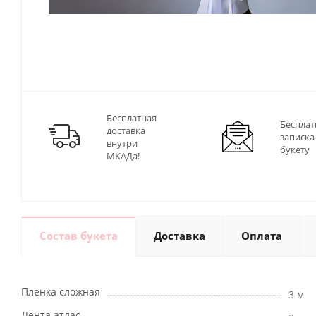
Бесплатная
Бесплат
доставка
записка
внутри
букету
МКАДа!
Состав букета
Доставка
Оплата
Пленка сложная
3 м
Лента атлас