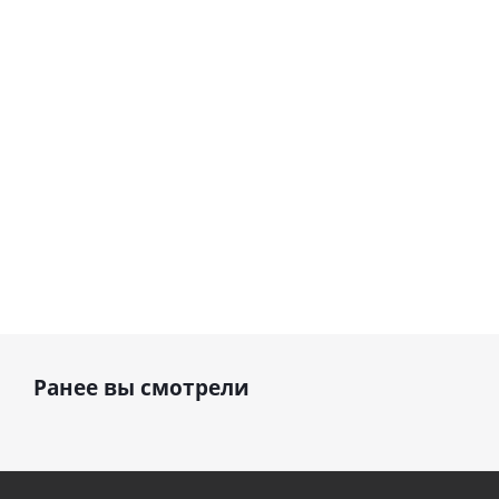
шар с гелием (45
см)
1 330
895
руб.
895
руб.
руб.
Ранее вы смотрели