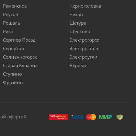
Раменское
Черноголовка
Реутов
Чехов
Рошаль
Шатура
Руза
Щёлково
Сергиев Посад
Электрогорск
Серпухов
Электросталь
Солнечногорск
Электроугли
Старая Купавна
Яхрома
Ступино
Фрязино
ной офертой