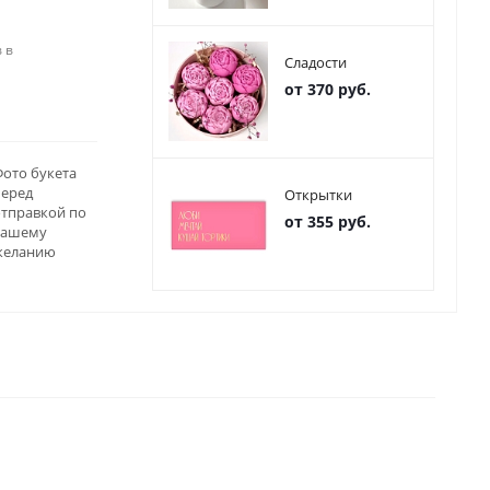
 в
Сладости
от 370 руб.
ото букета
перед
Открытки
отправкой по
от 355 руб.
вашему
желанию