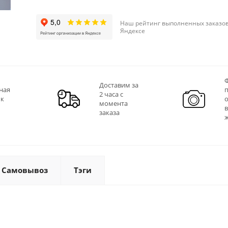
Наш рейтинг выполненных заказов
Яндексе
Ф
Доставим за
ная
2 часа с
 к
момента
заказа
Самовывоз
Тэги