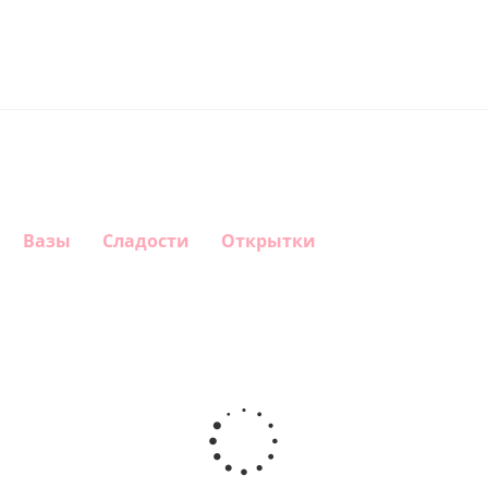
Вазы
Сладости
Открытки
Шар
Шар
Шар
Шар
гелиевый
гелиевый
гелиевый
Звезда - С
цифра 4
цифра 3
цифра 1
днем
(40х102
(40х102
(40х102
рождения
см)
см)
см)
(45 см)