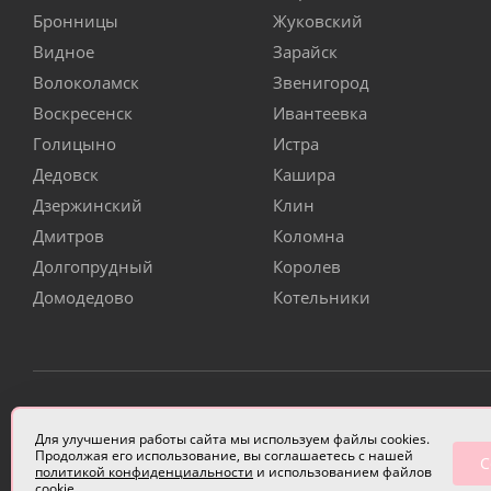
Бронницы
Жуковский
Видное
Зарайск
Волоколамск
Звенигород
Воскресенск
Ивантеевка
Голицыно
Истра
Дедовск
Кашира
Дзержинский
Клин
Дмитров
Коломна
Долгопрудный
Королев
Домодедово
Котельники
ИП Чулкова Анастасия Александровна ИНН 3314058227
Для улучшения работы сайта мы используем файлы cookies.
Продолжая его использование, вы соглашаетесь с нашей
С
политикой конфиденциальности
и использованием файлов
cookie.